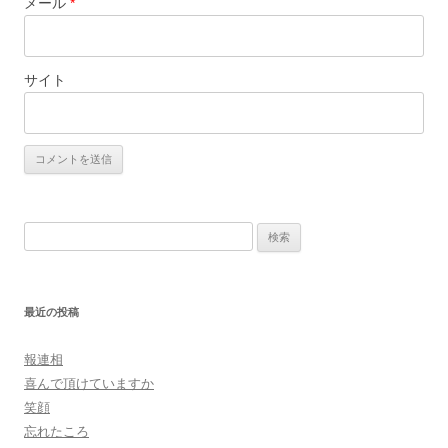
メール
*
サイト
検
索:
最近の投稿
報連相
喜んで頂けていますか
笑顔
忘れたころ