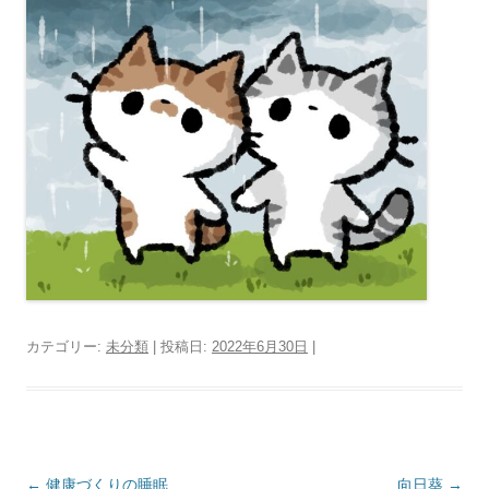
カテゴリー:
未分類
| 投稿日:
2022年6月30日
|
投稿ナビゲーション
←
健康づくりの睡眠
向日葵
→